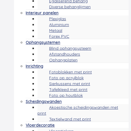
Egaliserend behang
Diverse behanglijmen
Interieur panelen
Plexiglas
Aluminium
Metaal
Forex PVC
Ophangsystemen
Blind ophangsysteem
Afstandhouders
Ophangplaten
Inrichting
Fotoblokken met print
Foto op acrylblok
Sierkussens met print
Tafelkleed met print
Foto op houtblok
Scheidingswanden
Akoestische scheidingswanden met
print
Textielwand met print
Vloerdecoratie