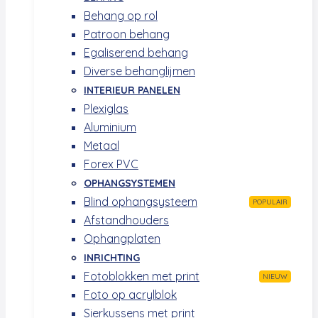
Behang op rol
Patroon behang
Egaliserend behang
Diverse behanglijmen
INTERIEUR PANELEN
Plexiglas
Aluminium
Metaal
Forex PVC
OPHANGSYSTEMEN
Blind ophangsysteem
POPULAIR
Afstandhouders
Ophangplaten
INRICHTING
Fotoblokken met print
NIEUW
Foto op acrylblok
Sierkussens met print