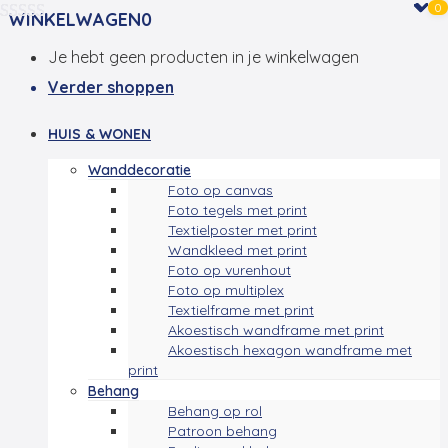
0
WINKELWAGEN
0
Je hebt geen producten in je winkelwagen
Verder shoppen
HUIS & WONEN
Wanddecoratie
Foto op canvas
Foto tegels met print
Textielposter met print
Wandkleed met print
Foto op vurenhout
Foto op multiplex
Textielframe met print
Akoestisch wandframe met print
Akoestisch hexagon wandframe met
print
Behang
Behang op rol
Patroon behang