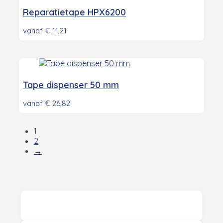
Reparatietape HPX6200
vanaf
€
11,21
Tape dispenser 50 mm
vanaf
€
26,82
1
2
→