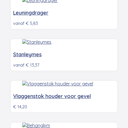
Leuningdrager
vanaf
€
5,83
Stanleymes
vanaf
€
13,37
Vlaggenstok houder voor gevel
€
14,20